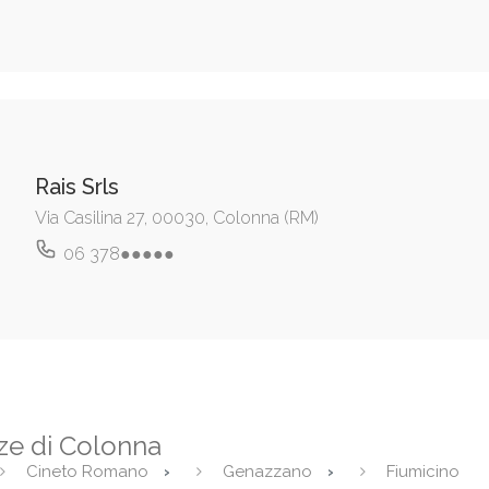
Rais Srls
Via Casilina 27, 00030, Colonna (RM)
06 378●●●●●
nze di Colonna
Cineto Romano
Genazzano
Fiumicino