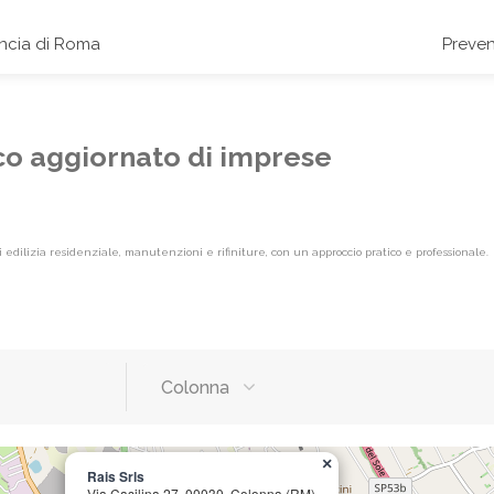
incia di Roma
Preven
nco aggiornato di imprese
 edilizia residenziale, manutenzioni e rifiniture, con un approccio pratico e professionale.
Colonna
×
Rais Srls
Via Casilina 27, 00030, Colonna (RM)