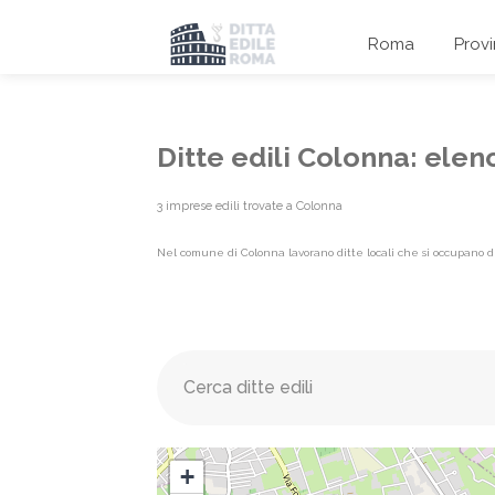
Roma
Prov
Ditte edili Colonna: ele
3 imprese edili trovate a Colonna
Nel comune di Colonna lavorano ditte locali che si occupano di
Elenco imprese edili {label}
+