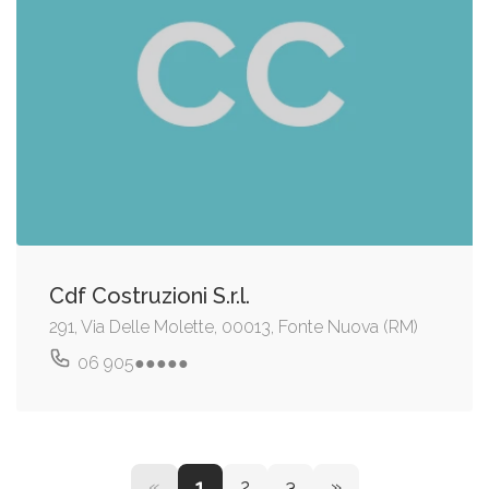
Cdf Costruzioni S.r.l.
291, Via Delle Molette, 00013, Fonte Nuova (RM)
06 905●●●●●
«
1
2
3
»