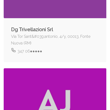
Dg Trivellazioni Srl
Via Tor Sant&#039;antonio, 4/y, 00013, Fonte
Nuova (RM)
347 06●●●●●