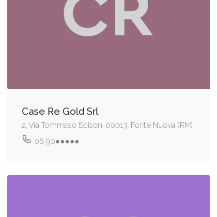
Case Re Gold Srl
2, Via Tommaso Edison, 00013, Fonte Nuova (RM)
06 90●●●●●