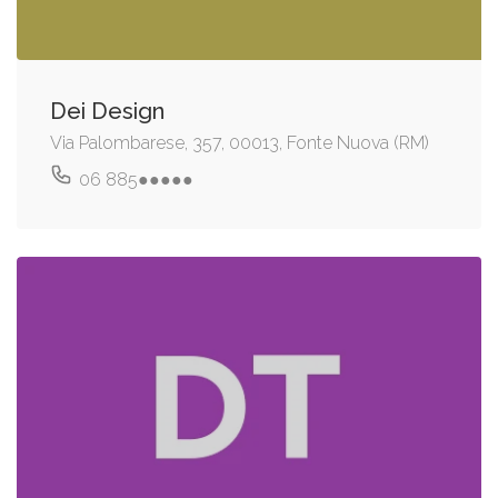
Dei Design
Via Palombarese, 357, 00013, Fonte Nuova (RM)
06 885●●●●●