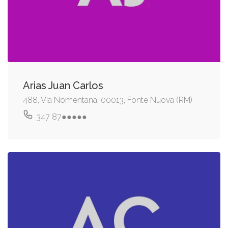
Arias Juan Carlos
488, Via Nomentana, 00013, Fonte Nuova (RM)
347 87●●●●●