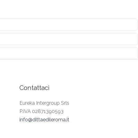
Contattaci
Eureka Intergroup Srls
P.IVA 02871390593
info@dittaedileroma.it