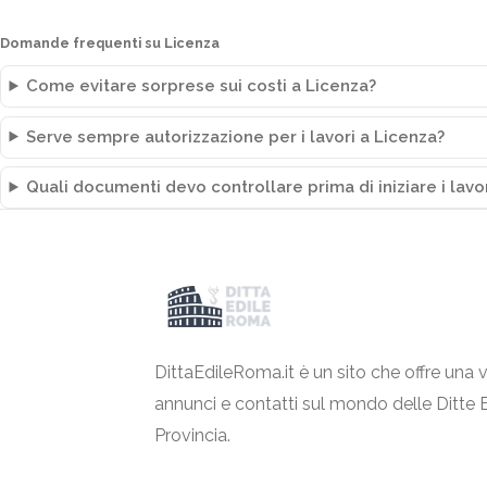
Domande frequenti su Licenza
Come evitare sorprese sui costi a Licenza?
Serve sempre autorizzazione per i lavori a Licenza?
Quali documenti devo controllare prima di iniziare i lavo
DittaEdileRoma.it è un sito che offre una v
annunci e contatti sul mondo delle Ditte 
Provincia.