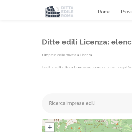
Roma
Prov
Ditte edili Licenza: ele
1 impresa edile trovata a Licenza
Le ditte edili attive a Licenza seguono direttamente ogni fase
Elenco imprese edili {label}
+