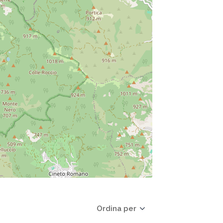
Ordina per