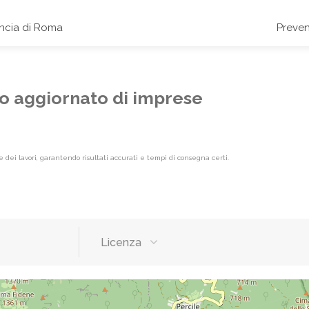
incia di Roma
Preven
nco aggiornato di imprese
 dei lavori, garantendo risultati accurati e tempi di consegna certi.
Licenza