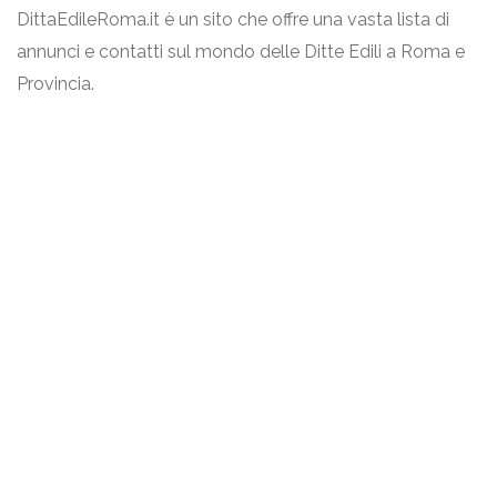
DittaEdileRoma.it è un sito che offre una vasta lista di
annunci e contatti sul mondo delle Ditte Edili a Roma e
Provincia.
Link Utili
Termini & Condizioni
Privacy Policy
Contattaci
Eureka Intergroup Srls
P.IVA 02871390593
info@dittaedileroma.it