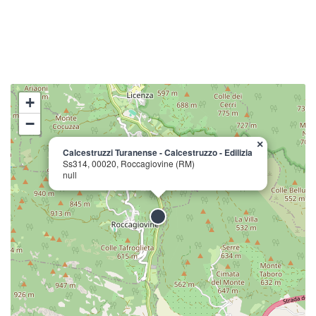
+
−
×
Calcestruzzi Turanense - Calcestruzzo - Edilizia
Ss314, 00020, Roccagiovine (RM)
null