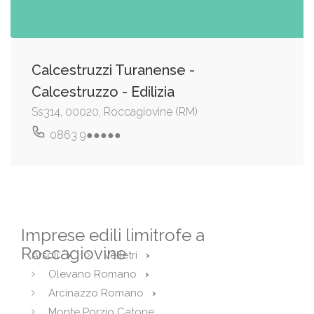
Calcestruzzi Turanense -
Calcestruzzo - Edilizia
Ss314, 00020, Roccagiovine (RM)
0863 9●●●●●
Imprese edili limitrofe a
Roccagiovine
Arsoli
Velletri
Olevano Romano
Arcinazzo Romano
Monte Porzio Catone