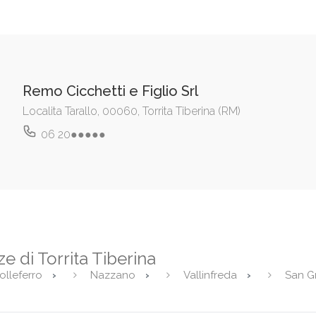
Remo Cicchetti e Figlio Srl
Localita Tarallo, 00060, Torrita Tiberina (RM)
06 20●●●●●
ze di Torrita Tiberina
olleferro
Nazzano
Vallinfreda
San G