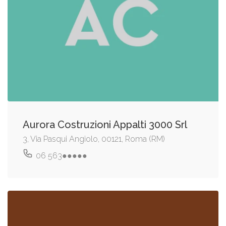
Aurora Costruzioni Appalti 3000 Srl
3, Via Pasqui Angiolo, 00121, Roma (RM)
06 563●●●●●