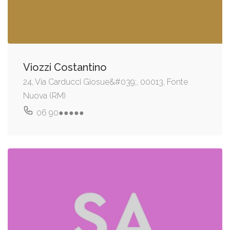
Viozzi Costantino
24, Via Carducci Giosue&#039;, 00013, Fonte
Nuova (RM)
06 90●●●●●