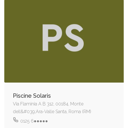
Piscine Solaris
Via Flaminia A B 312, 00184, Monte
dell&#039;Ara-Valle Santa, Roma (RM)
0125 6●●●●●