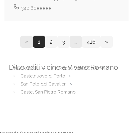
340 60●●●●●
«
1
2
3
...
416
»
Ditte edili vicine a Vivaro Romano
Montelibretti
Rocca Santo Stefano
Castelnuovo di Porto
San Polo dei Cavalieri
Castel San Pietro Romano