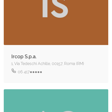
Ircop S.p.a.
1, Via Tedeschi Achille, 00157, Roma (RM)
06 417●●●●●