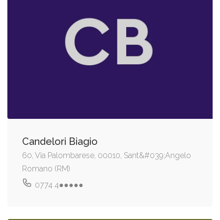
Candelori Biagio
60, Via Palombarese, 00010, Sant&#039;Angelo
Romano (RM)
0774 4●●●●●