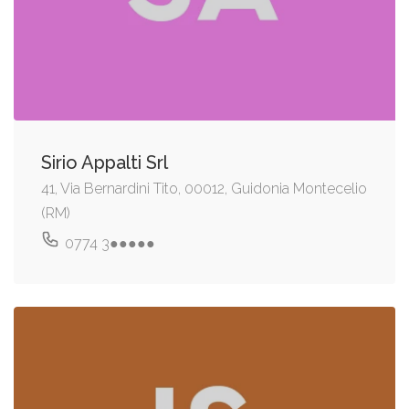
Sirio Appalti Srl
41, Via Bernardini Tito, 00012, Guidonia Montecelio
(RM)
0774 3●●●●●