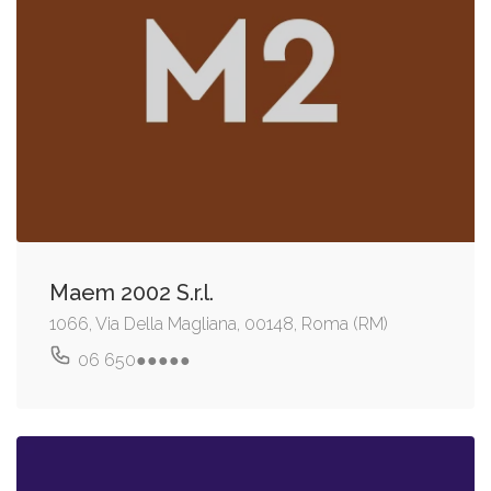
Maem 2002 S.r.l.
1066, Via Della Magliana, 00148, Roma (RM)
06 650●●●●●