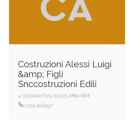
Costruzioni Alessi Luigi
&amp; Figli
Snccostruzioni Edili
4, Via Delle Tora, 00021, Affile (RM)
0774 808197