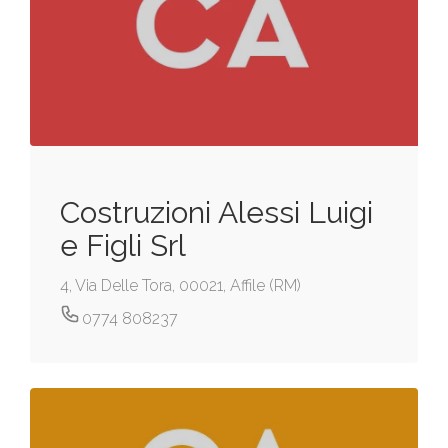
Costruzioni Alessi Luigi
e Figli Srl
4, Via Delle Tora, 00021, Affile (RM)
0774 808237