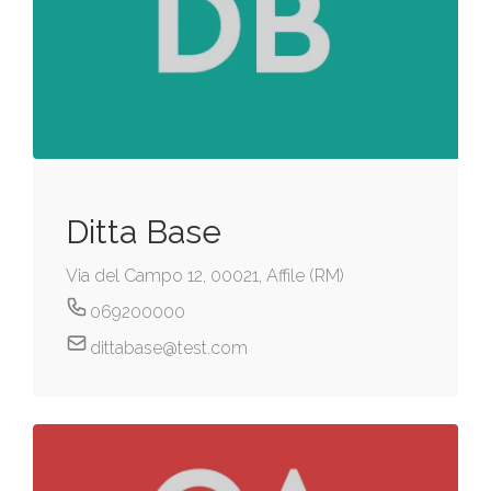
Ditta Base
Via del Campo 12, 00021, Affile (RM)
069200000
dittabase@test.com