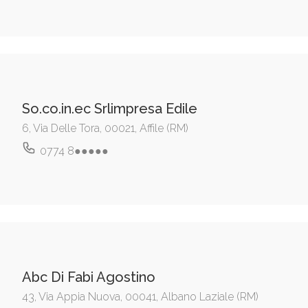
So.co.in.ec Srlimpresa Edile
6, Via Delle Tora, 00021, Affile (RM)
0774 8●●●●●
Abc Di Fabi Agostino
43, Via Appia Nuova, 00041, Albano Laziale (RM)