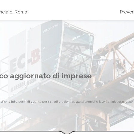
incia di Roma
Preven
nco aggiornato di imprese
frono interventi di qualità per ristrutturazioni, cappotti termici e lavori di miglioramento