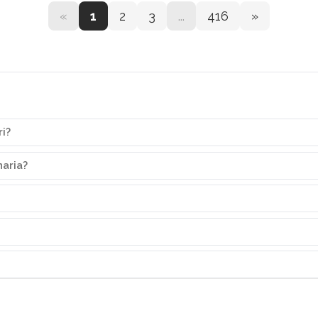
«
1
2
3
...
416
»
ri?
naria?