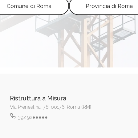
edili Roma e provincia
Comune di Roma
Provincia di Roma
Ristruttura a Misura
Via Prenestina, 78, 00176, Roma (RM)
392 92●●●●●