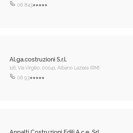
06 843●●●●●
Al.ga.costruzioni S.r.l.
116, Via Virgilio, 00041, Albano Laziale (RM)
06 93●●●●●
Appalti Costruzioni Edili A.c.e. Srl