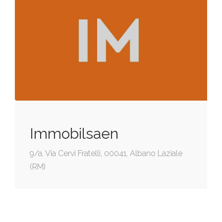
Immobilsaen
9/a, Via Cervi Fratelli, 00041, Albano Laziale
(RM)