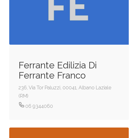
Ferrante Edilizia Di
Ferrante Franco
236, Via Tor Paluzzi, 00041, Albano Laziale
(RM)
06 9344060