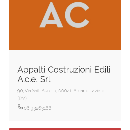
Appalti Costruzioni Edili
A.c.e. Srl
90, Via Saffi Aurelio, 00041, Albano Laziale
(RM)
06 93263168