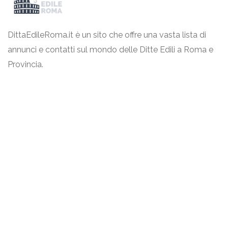
DittaEdileRoma.it è un sito che offre una vasta lista di
annunci e contatti sul mondo delle Ditte Edili a Roma e
Provincia.
Link Utili
Termini & Condizioni
Privacy Policy
Contattaci
Eureka Intergroup Srls
P.IVA 02871390593
info@dittaedileroma.it