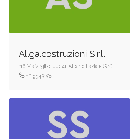
Al.ga.costruzioni S.r.l.
116, Via Virgilio, 00041, Albano Laziale (RM)
06 9348282