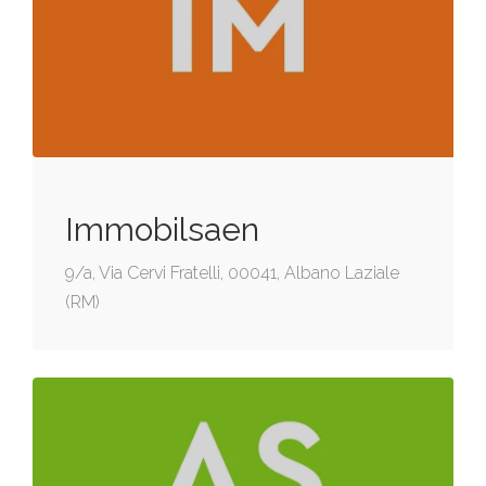
Immobilsaen
9/a, Via Cervi Fratelli, 00041, Albano Laziale
(RM)