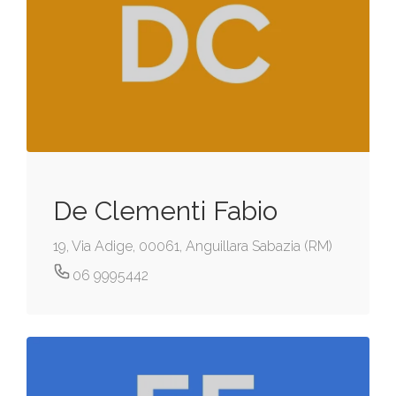
De Clementi Fabio
19, Via Adige, 00061, Anguillara Sabazia (RM)
06 9995442