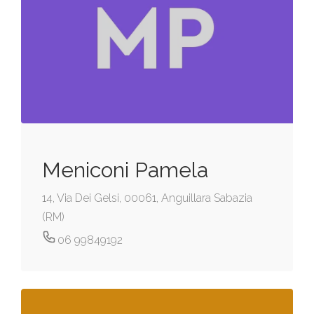
Meniconi Pamela
14, Via Dei Gelsi, 00061, Anguillara Sabazia
(RM)
06 99849192