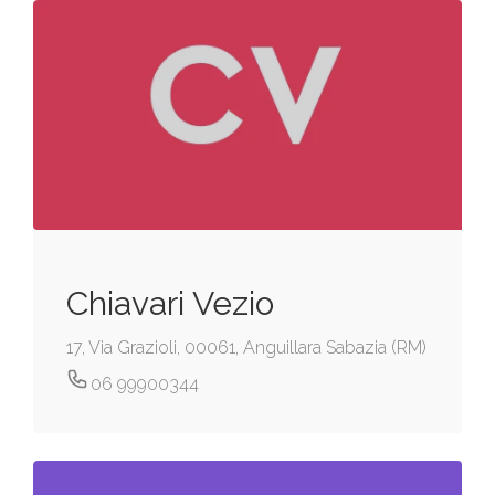
Chiavari Vezio
17, Via Grazioli, 00061, Anguillara Sabazia (RM)
06 99900344