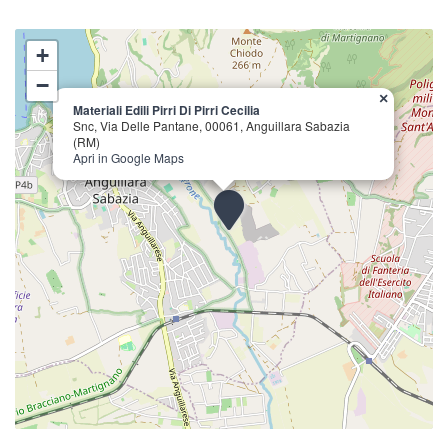
+
−
×
Materiali Edili Pirri Di Pirri Cecilia
Snc, Via Delle Pantane, 00061, Anguillara Sabazia
(RM)
Apri in Google Maps