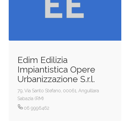
Edim Edilizia
Impiantistica Opere
Urbanizzazione S.r.l.
79, Via Santo Stefano, 00061, Anguillara
Sabazia (RM)
06 9996462