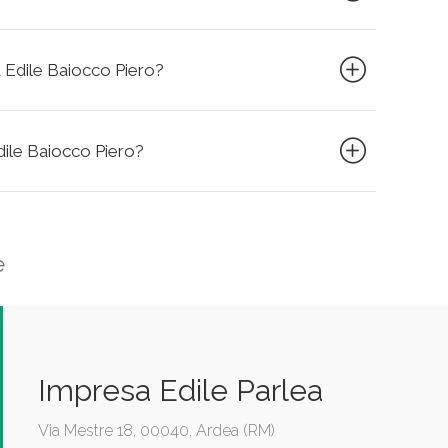
a Edile Baiocco Piero?
Edile Baiocco Piero?
e
Impresa Edile Parlea
Via Mestre 18, 00040, Ardea (RM)