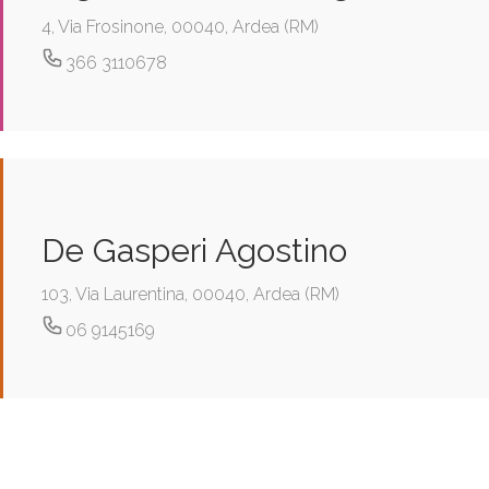
4, Via Frosinone, 00040, Ardea (RM)
366 3110678
De Gasperi Agostino
103, Via Laurentina, 00040, Ardea (RM)
06 9145169