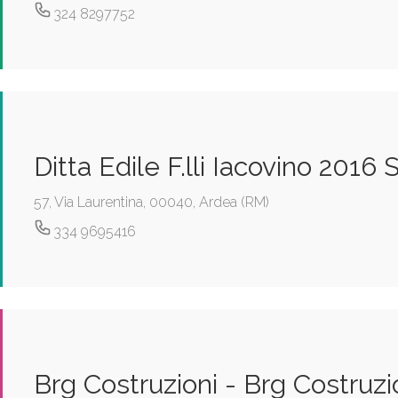
324 8297752
Ditta Edile F.lli Iacovino 2016 S.
57, Via Laurentina, 00040, Ardea (RM)
334 9695416
Brg Costruzioni - Brg Costruzion