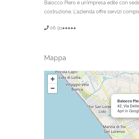
Baiocco Piero è un'impresa edile con sede a
costruzione. L'azienda offre servizi comple
06 91●●●●●
Mappa
+
−
Baiocco Pie
42, Via Dell
Apri in Goo