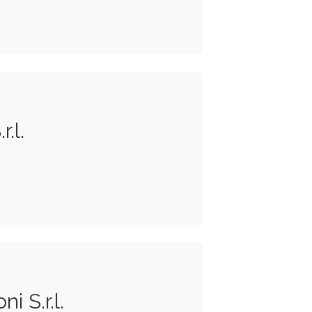
r.l.
i S.r.l.