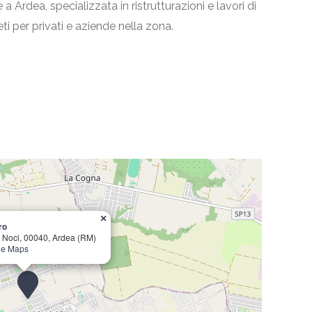
 Ardea, specializzata in ristrutturazioni e lavori di
ti per privati e aziende nella zona.
×
ro
e Noci, 00040, Ardea (RM)
gle Maps