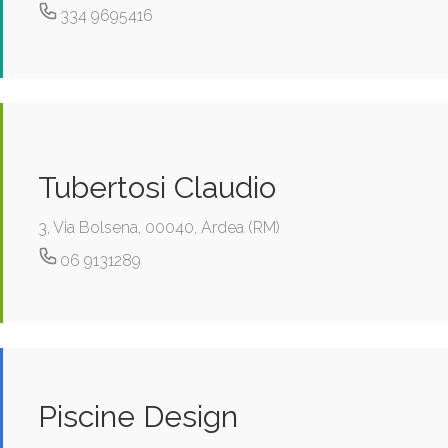
334 9695416
Tubertosi Claudio
3, Via Bolsena, 00040, Ardea (RM)
06 9131289
Piscine Design