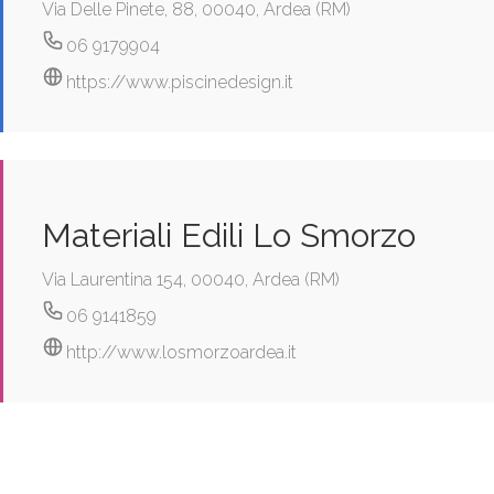
Via Delle Pinete, 88, 00040, Ardea (RM)
06 9179904
https://www.piscinedesign.it
Materiali Edili Lo Smorzo
Via Laurentina 154, 00040, Ardea (RM)
06 9141859
http://www.losmorzoardea.it