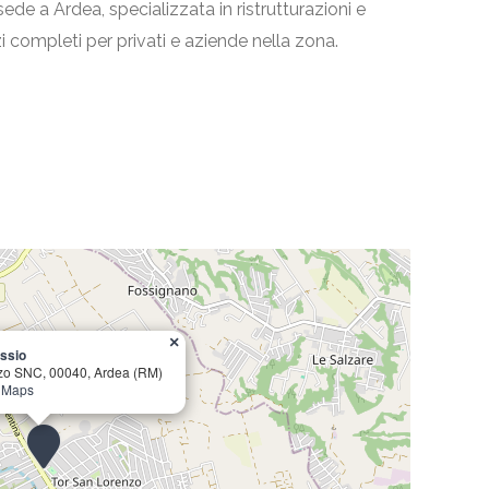
ede a Ardea, specializzata in ristrutturazioni e
zi completi per privati e aziende nella zona.
×
essio
nzo SNC, 00040, Ardea (RM)
e Maps