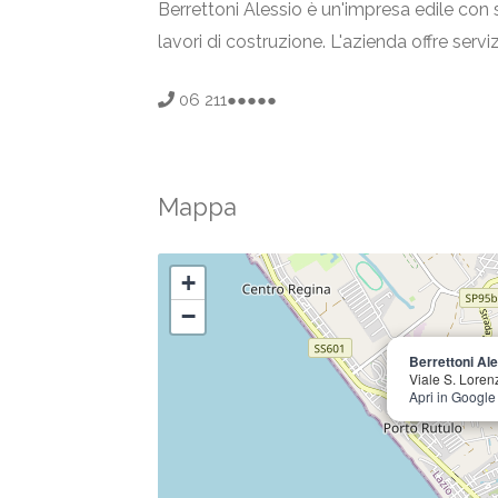
Berrettoni Alessio è un'impresa edile con s
lavori di costruzione. L'azienda offre servi
06 211●●●●●
Mappa
+
−
Berrettoni Al
Viale S. Lore
Apri in Googl