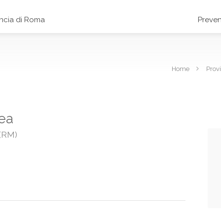
incia di Roma
Preven
Home
Prov
dea
 (RM)