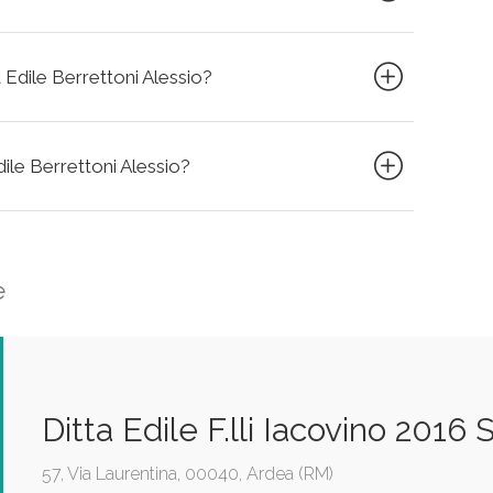
 Edile Berrettoni Alessio?
dile Berrettoni Alessio?
e
Ditta Edile F.lli Iacovino 2016 S.
57, Via Laurentina, 00040, Ardea (RM)