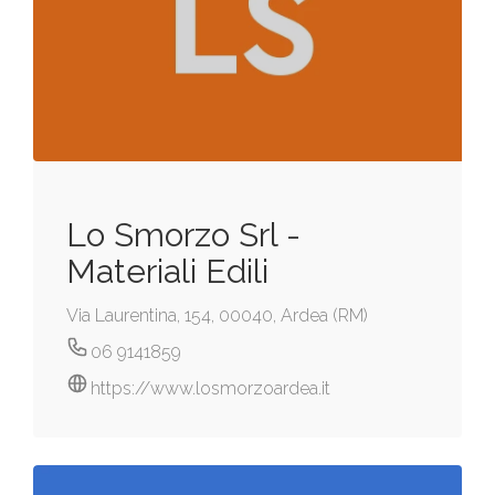
Lo Smorzo Srl -
Materiali Edili
Via Laurentina, 154, 00040, Ardea (RM)
06 9141859
https://www.losmorzoardea.it