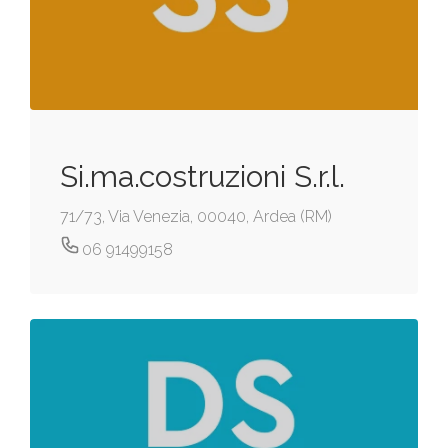
Si.ma.costruzioni S.r.l.
71/73, Via Venezia, 00040, Ardea (RM)
06 91499158