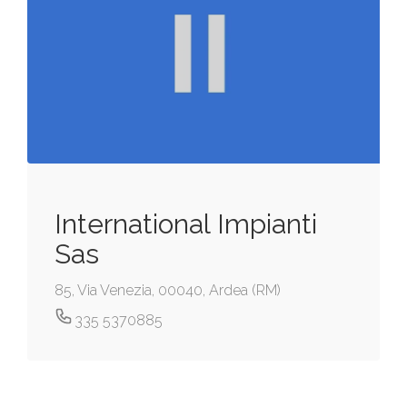
International Impianti
Sas
85, Via Venezia, 00040, Ardea (RM)
335 5370885