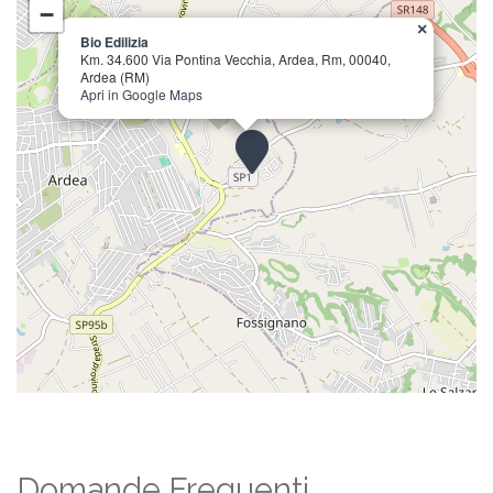
−
×
Bio Edilizia
Km. 34.600 Via Pontina Vecchia, Ardea, Rm, 00040,
Ardea (RM)
Apri in Google Maps
Domande Frequenti