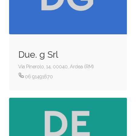
Due. g Srl
Via Pinerolo, 14, 00040, Ardea (RM)
06 91491670