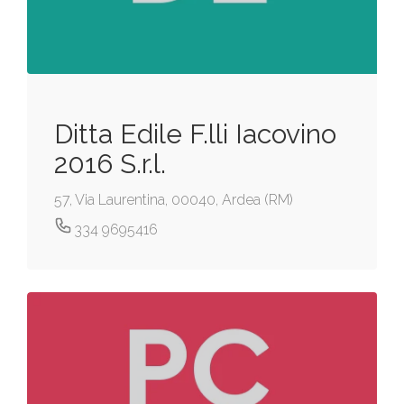
Ditta Edile F.lli Iacovino
2016 S.r.l.
57, Via Laurentina, 00040, Ardea (RM)
334 9695416