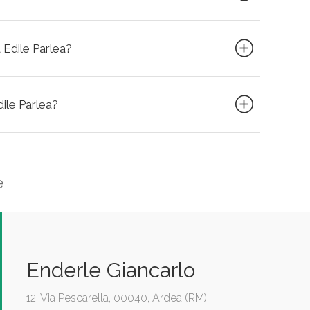
 Edile Parlea?
dile Parlea?
e
Enderle Giancarlo
12, Via Pescarella, 00040, Ardea (RM)