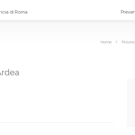
incia di Roma
Preven
Home
Provin
Ardea