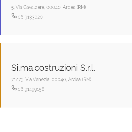
5, Via Cavalzere, 00040, Ardea (RM)
06 9133020
Si.ma.costruzioni S.r.l.
71/73, Via Venezia, 00040, Ardea (RM)
06 91499158