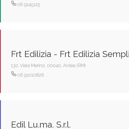
06 9145125
Frt Edilizia - Frt Edilizia Sempl
130, Viale Marino, 00040, Ardea (RM)
06 91010826
Edil Lu.ma. S.r.l.