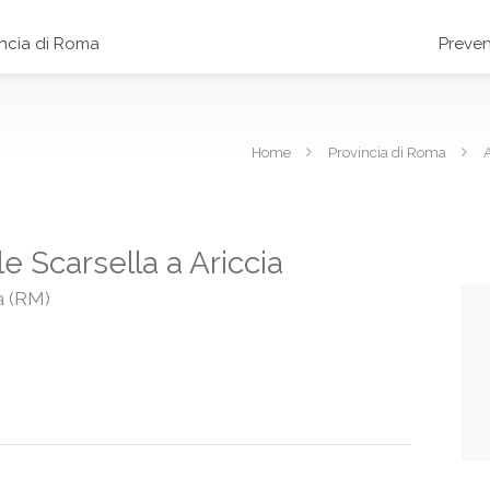
incia di Roma
Preven
Home
Provincia di Roma
A
le Scarsella a Ariccia
a (RM)