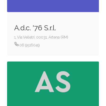
A.d.c. '76 S.r.l.
1, Via Velletri, 00031, Artena (RM)
06 9516049