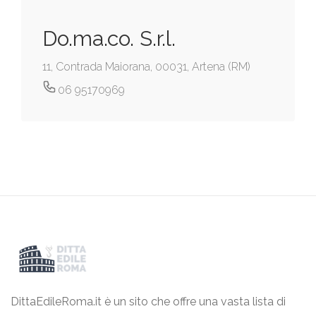
Do.ma.co. S.r.l.
11, Contrada Maiorana, 00031, Artena (RM)
06 95170969
DittaEdileRoma.it è un sito che offre una vasta lista di