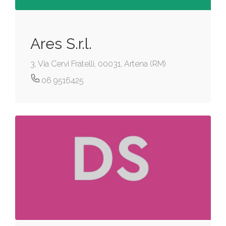
Ares S.r.l.
3, Via Cervi Fratelli, 00031, Artena (RM)
06 9516425