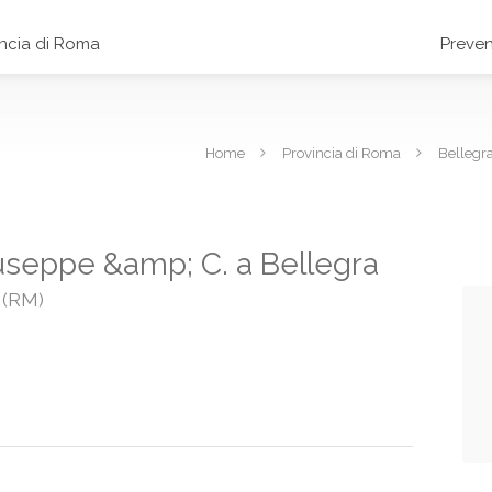
incia di Roma
Preven
Home
Provincia di Roma
Bellegr
Giuseppe &amp; C. a Bellegra
a (RM)