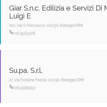
Giar S.n.c. Edilizia e Servizi D
Luigi E
Snc, Via S. Francesco, 00030, Bellegra (RM)
06 9565226
Su.pa. S.r.l.
27, Via Fontana Fresca, 00030, Bellegra (RM)
06 9566293