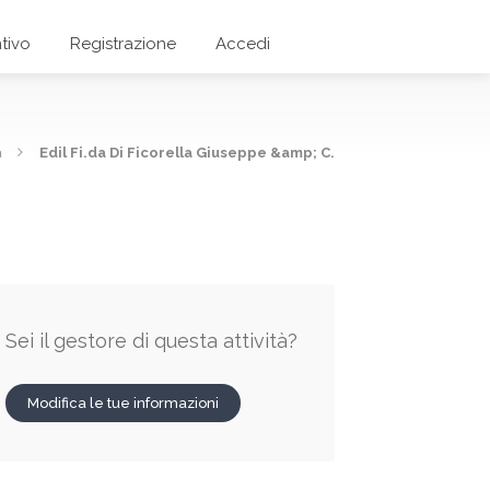
tivo
Registrazione
Accedi
a
Edil Fi.da Di Ficorella Giuseppe &amp; C.
Sei il gestore di questa attività?
Modifica le tue informazioni