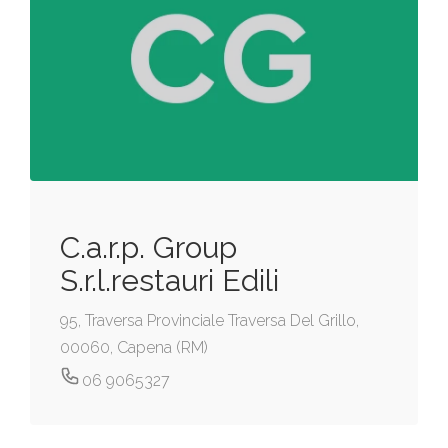
C.a.r.p. Group
S.r.l.restauri Edili
95, Traversa Provinciale Traversa Del Grillo,
00060, Capena (RM)
06 9065327