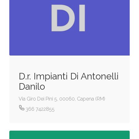
D.r. Impianti Di Antonelli
Danilo
Via Giro Dei Pini 5, 00060, Capena (RM)
366 7422855