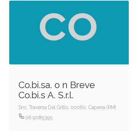
Co.bi.sa. o n Breve
Co.bi.s A. S.r.l.
Snc, Traversa Del Grillo, 00060, Capena (RM)
06 9085395