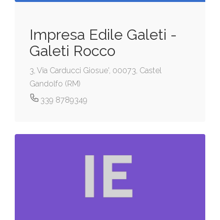
Impresa Edile Galeti -
Galeti Rocco
3, Via Carducci Giosue', 00073, Castel
Gandolfo (RM)
339 8789349