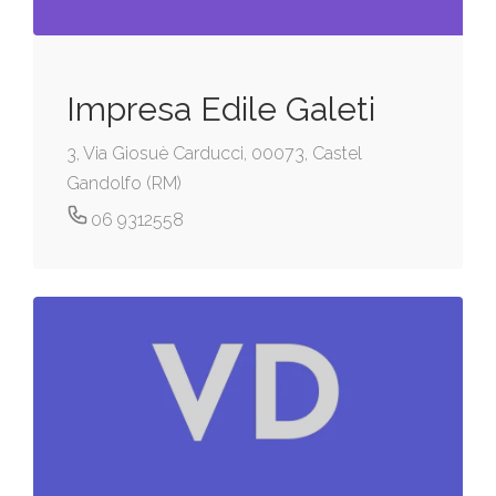
Impresa Edile Galeti
3, Via Giosuè Carducci, 00073, Castel
Gandolfo (RM)
06 9312558