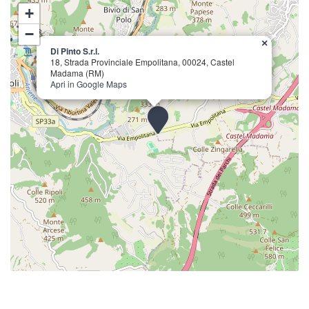
+
−
×
Di Pinto S.r.l.
18, Strada Provinciale Empolitana, 00024, Castel
Madama (RM)
Apri in Google Maps