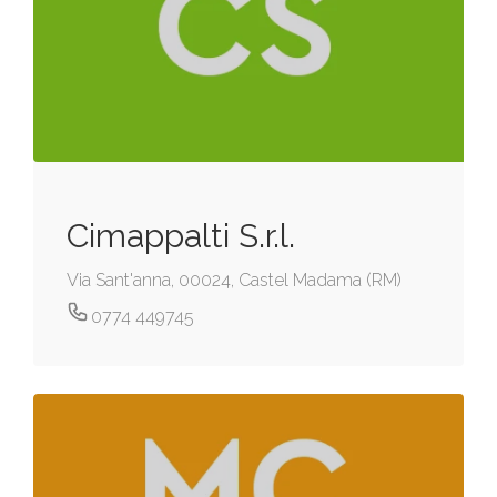
Cimappalti S.r.l.
Via Sant'anna, 00024, Castel Madama (RM)
0774 449745