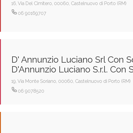
16, Via Del Cimitero, 00060, Castelnuovo di Porto (RM)
06 90169707
D' Annunzio Luciano Srl Con S
D'Annunzio Luciano S.r.l. Con 
19, Via Monte Soriano, 00060, Castelnuovo di Porto (RM)
06 9078520