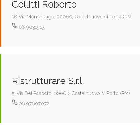
Cellitti Roberto
18, Via Montelungo, 00060, Castelnuovo di Porto (RM)
06 9031513
Ristrutturare S.r.l.
5, Via Del Pascolo, 00060, Castelnuovo di Porto (RM)
06 97607072