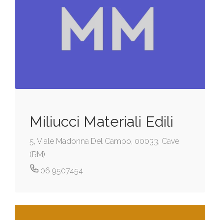
Miliucci Materiali Edili
5, Viale Madonna Del Campo, 00033, Cave
(RM)
06 9507454