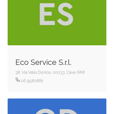
Eco Service S.r.l.
38, Via Valle Donica, 00033, Cave (RM)
06 9580881