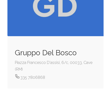
Gruppo Del Bosco
Piazza Francesco D'assisi, 6/c, 00033, Cave
(RM)
335 7806868