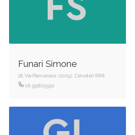
Funari Simone
18, Via Piancerese, 00052, Cerveteri (RM)
06 99805590