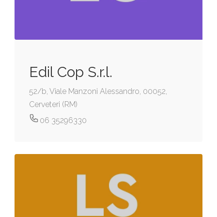
Edil Cop S.r.l.
52/b, Viale Manzoni Alessandro, 00052,
Cerveteri (RM)
06 35296330