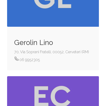
Gerolin Lino
70, Via Soprani Fratelli, 00052, Cerveteri (RM)
06 9952305