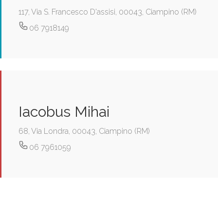
117, Via S. Francesco D'assisi, 00043, Ciampino (RM)
06 7918149
Iacobus Mihai
68, Via Londra, 00043, Ciampino (RM)
06 7961059