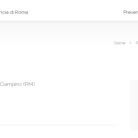
incia di Roma
Preven
Home
P
 Ciampino (RM)