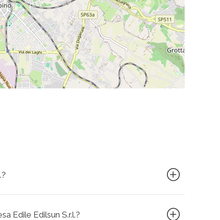
.?
sa Edile Edilsun S.r.l.?