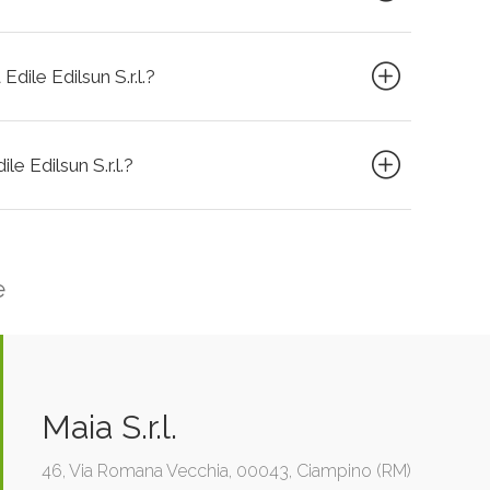
dile Edilsun S.r.l.?
le Edilsun S.r.l.?
e
Maia S.r.l.
46, Via Romana Vecchia, 00043, Ciampino (RM)