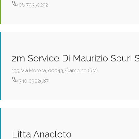
06 79350292
2m Service Di Maurizio Spuri S.
155, Via Morena, 00043, Ciampino (RM)
340 0902587
Litta Anacleto