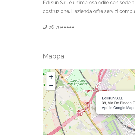
Edilsun S.r.l. è un'impresa edile con sede a
costruzione. L'azienda offre servizi comple
06 79●●●●●
Mappa
+
−
Edilsun S.r.l.
39, Via De Pinedo 
Apri in Google Map