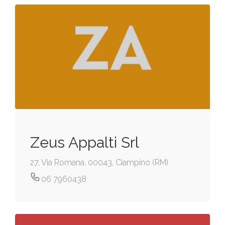
Zeus Appalti Srl
27, Via Romana, 00043, Ciampino (RM)
06 7960438