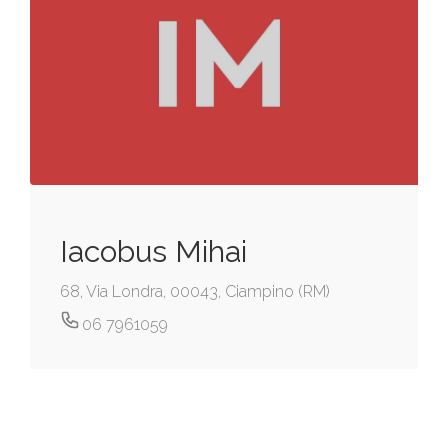
Iacobus Mihai
68, Via Londra, 00043, Ciampino (RM)
06 7961059