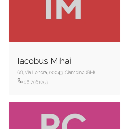
Iacobus Mihai
68, Via Londra, 00043, Ciampino (RM)
06 7961059