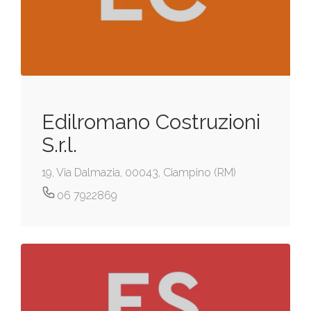
Edilromano Costruzioni
S.r.l.
19, Via Dalmazia, 00043, Ciampino (RM)
06 7922869