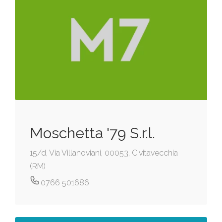
Moschetta '79 S.r.l.
15/d, Via Villanoviani, 00053, Civitavecchia
(RM)
0766 501686