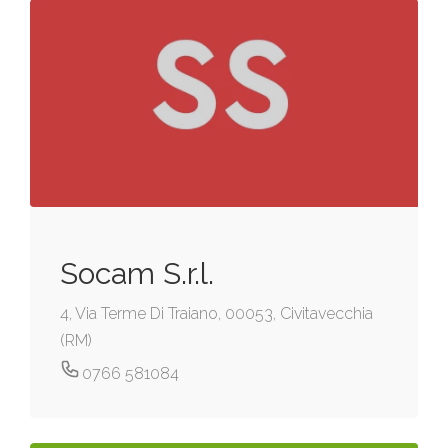
Socam S.r.l.
4, Via Terme Di Traiano, 00053, Civitavecchia
(RM)
0766 581084