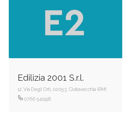
Edilizia 2001 S.r.l.
12, Via Degli Orti, 00053, Civitavecchia (RM)
0766 541198