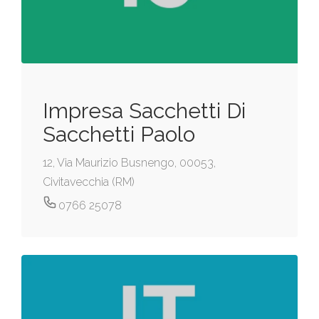
Impresa Sacchetti Di
Sacchetti Paolo
12, Via Maurizio Busnengo, 00053,
Civitavecchia (RM)
0766 25078