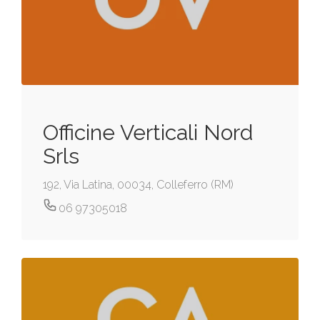
Officine Verticali Nord
Srls
192, Via Latina, 00034, Colleferro (RM)
06 97305018