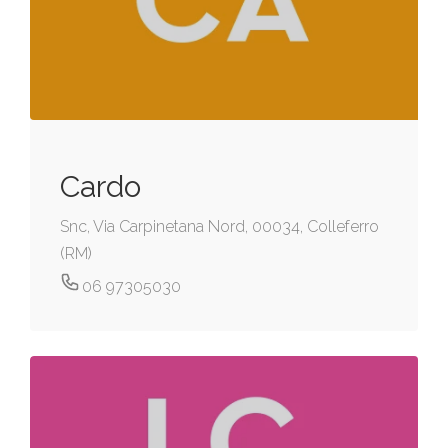
Cardo
Snc, Via Carpinetana Nord, 00034, Colleferro
(RM)
06 97305030