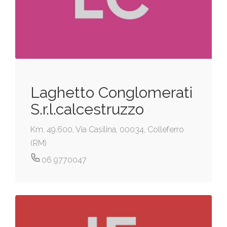
Laghetto Conglomerati
S.r.l.calcestruzzo
Km. 49.600, Via Casilina, 00034, Colleferro
(RM)
06 9770047