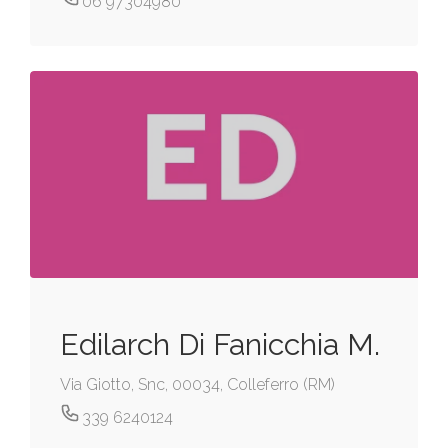
06 97304980
Edilarch Di Fanicchia M.
Via Giotto, Snc, 00034, Colleferro (RM)
339 6240124