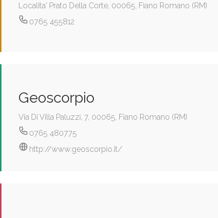
Localita' Prato Della Corte, 00065, Fiano Romano (RM)
0765 455812
Geoscorpio
Via Di Villa Paluzzi, 7, 00065, Fiano Romano (RM)
0765 480775
http://www.geoscorpio.it/