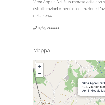
Vima Appalti S.r.l. è un'impresa edile con
ristrutturazioni e lavori di costruzione. L'
nella zona.
0765 2●●●●●
Mappa
+
−
Vima Appalti S.r.l
103, Via Aldo Mo
Apri in Google M