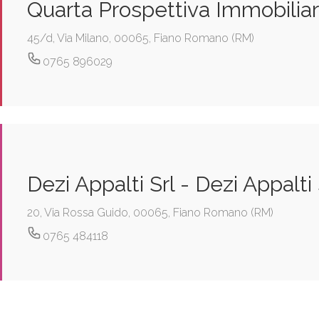
Quarta Prospettiva Immobilia
45/d, Via Milano, 00065, Fiano Romano (RM)
0765 896029
Dezi Appalti Srl - Dezi Appalti S
20, Via Rossa Guido, 00065, Fiano Romano (RM)
0765 484118