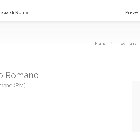
incia di Roma
Preven
Home
Provincia d
ano Romano
omano (RM)