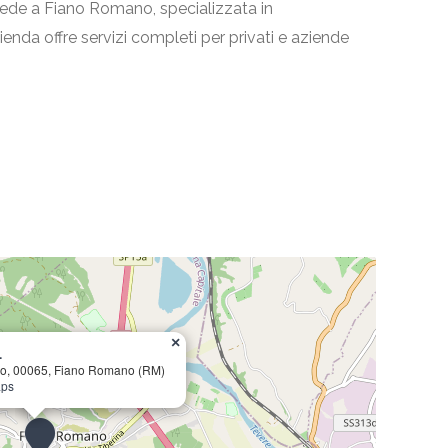
 sede a Fiano Romano, specializzata in
azienda offre servizi completi per privati e aziende
×
.
ro, 00065, Fiano Romano (RM)
aps