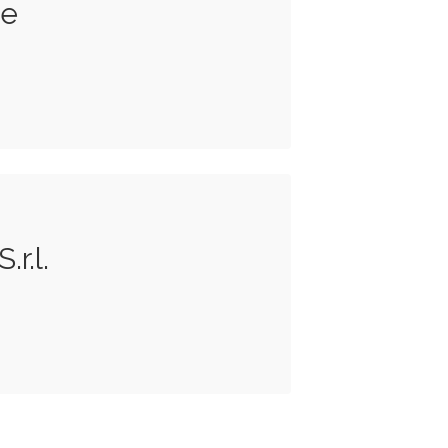
re
.r.l.