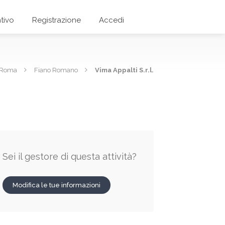
tivo
Registrazione
Accedi
i Roma
Fiano Romano
Vima Appalti S.r.l.
Sei il gestore di questa attività?
Modifica le tue informazioni