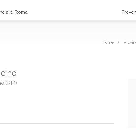
incia di Roma
Preven
Home
Provin
icino
ino (RM)