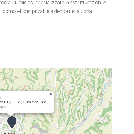
e a Fiumicino, specializzata in ristrutturazioni e
zi completi per privati e aziende nella zona.
×
i
ichele, 00054, Fiumicino (RM)
Maps