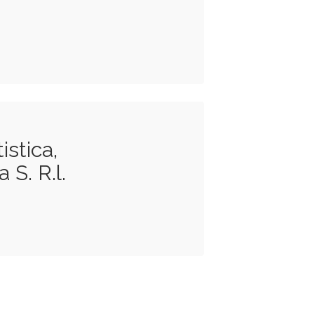
istica,
 S. R.l.