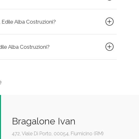
a Edile Alba Costruzioni?
dile Alba Costruzioni?
e
Bragalone Ivan
472, Viale Di Porto, 00054, Fiumicino (RM)