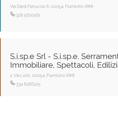
Via Dardi Ferruccio 6, 00054, Fiumicino (RM)
328 5620561
S.i.sp.e Srl - S.i.sp.e. Serrament
Immobiliare, Spettacoli, Edilizia
2, Via Lorio, 00054, Fiumicino (RM)
334 6266225