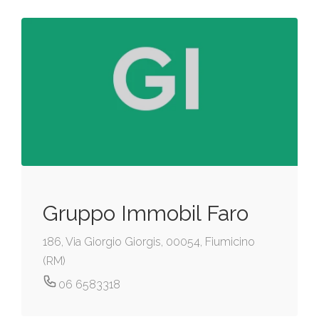
Gruppo Immobil Faro
186, Via Giorgio Giorgis, 00054, Fiumicino
(RM)
06 6583318