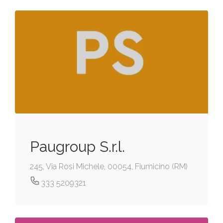
Paugroup S.r.l.
245, Via Rosi Michele, 00054, Fiumicino (RM)
333 5209321