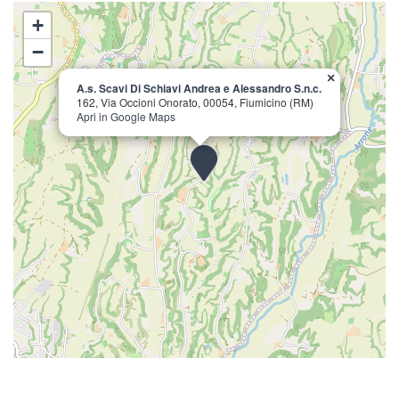
+
−
×
A.s. Scavi Di Schiavi Andrea e Alessandro S.n.c.
162, Via Occioni Onorato, 00054, Fiumicino (RM)
Apri in Google Maps