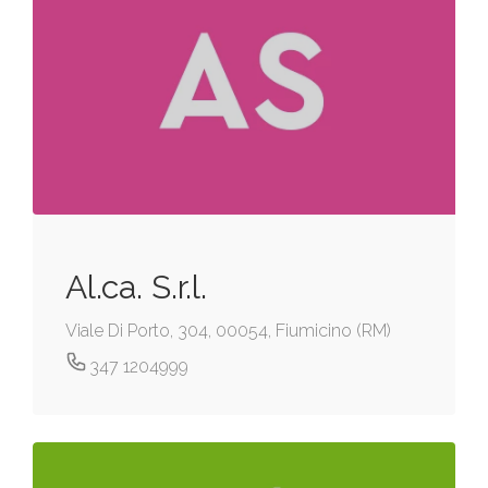
Al.ca. S.r.l.
Viale Di Porto, 304, 00054, Fiumicino (RM)
347 1204999