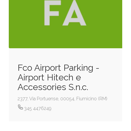
Fco Airport Parking -
Airport Hitech e
Accessories S.n.c.
2377, Via Portuense, 00054, Fiumicino (RM)
345 4476249