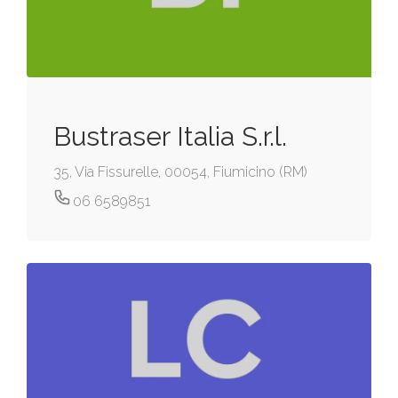
Bustraser Italia S.r.l.
35, Via Fissurelle, 00054, Fiumicino (RM)
06 6589851