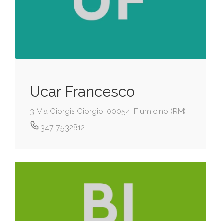
Ucar Francesco
3, Via Giorgis Giorgio, 00054, Fiumicino (RM)
347 7532812