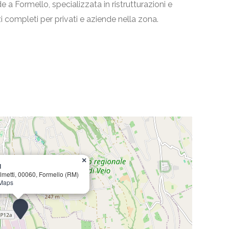
e a Formello, specializzata in ristrutturazioni e
zi completi per privati e aziende nella zona.
×
l
Olmetti, 00060, Formello (RM)
 Maps