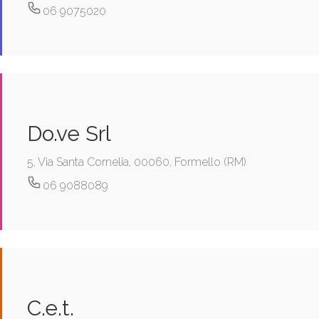
06 9075020
Do.ve Srl
5, Via Santa Cornelia, 00060, Formello (RM)
06 9088089
C.e.t.