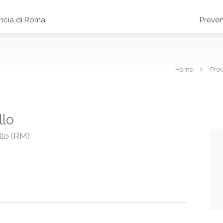
incia di Roma
Preven
Home
Prov
llo
llo (RM)