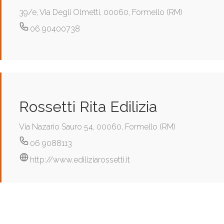
39/e, Via Degli Olmetti, 00060, Formello (RM)
06 90400738
Rossetti Rita Edilizia
Via Nazario Sauro 54, 00060, Formello (RM)
06 9088113
http://www.ediliziarossetti.it