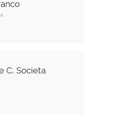
Franco
M)
 e C. Societa