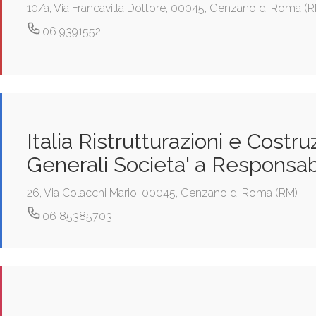
10/a, Via Francavilla Dottore, 00045, Genzano di Roma (
06 9391552
Italia Ristrutturazioni e Costru
Generali Societa' a Responsabi
26, Via Colacchi Mario, 00045, Genzano di Roma (RM)
06 85385703