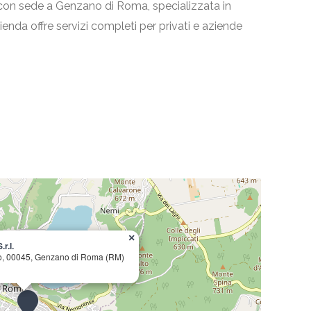
le con sede a Genzano di Roma, specializzata in
azienda offre servizi completi per privati e aziende
×
r.l.
cio, 00045, Genzano di Roma (RM)