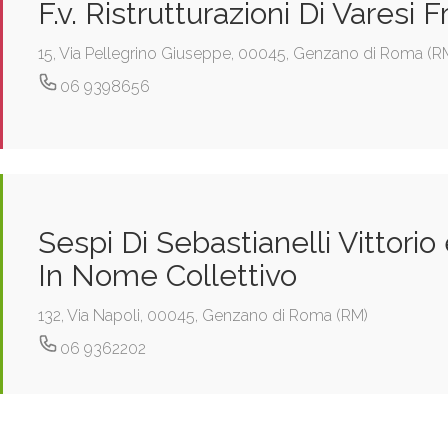
F.v. Ristrutturazioni Di Varesi 
15, Via Pellegrino Giuseppe, 00045, Genzano di Roma (R
06 9398656
Sespi Di Sebastianelli Vittorio
In Nome Collettivo
132, Via Napoli, 00045, Genzano di Roma (RM)
06 9362202