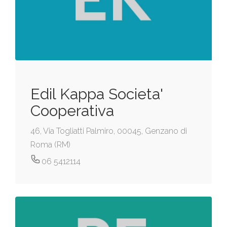
Edil Kappa Societa'
Cooperativa
46, Via Togliatti Palmiro, 00045, Genzano di
Roma (RM)
06 5412114