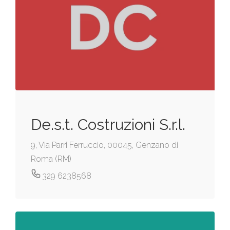
De.s.t. Costruzioni S.r.l.
9, Via Parri Ferruccio, 00045, Genzano di
Roma (RM)
329 6238568