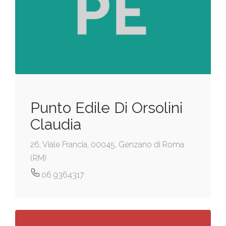
Punto Edile Di Orsolini
Claudia
26, Viale Francia, 00045, Genzano di Roma
(RM)
06 9364317