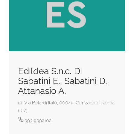
Edildea S.n.c. Di
Sabatini E., Sabatini D.,
Attanasio A.
51, Via Belardi Italo, 00045, Genzano di Roma
(RM)
393 9392102