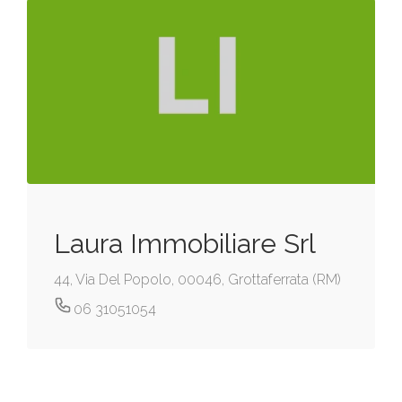
Laura Immobiliare Srl
44, Via Del Popolo, 00046, Grottaferrata (RM)
06 31051054