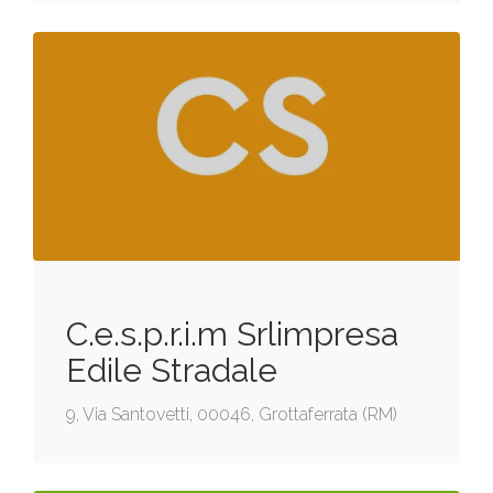
C.e.s.p.r.i.m Srlimpresa
Edile Stradale
9, Via Santovetti, 00046, Grottaferrata (RM)