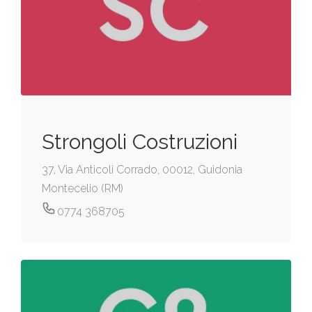
Strongoli Costruzioni
37, Via Anticoli Corrado, 00012, Guidonia
Montecelio (RM)
0774 368705