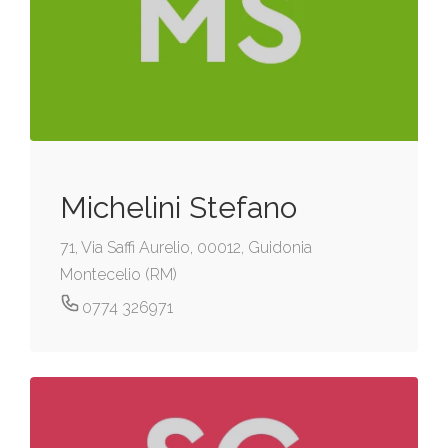
Michelini Stefano
71, Via Saffi Aurelio, 00012, Guidonia
Montecelio (RM)
0774 326971