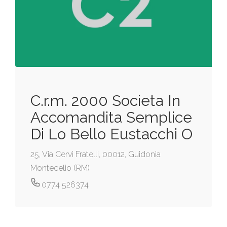
C.r.m. 2000 Societa In
Accomandita Semplice
Di Lo Bello Eustacchi O
25, Via Cervi Fratelli, 00012, Guidonia
Montecelio (RM)
0774 526374