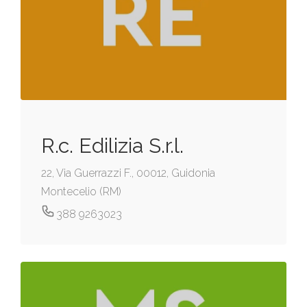
R.c. Edilizia S.r.l.
22, Via Guerrazzi F., 00012, Guidonia
Montecelio (RM)
388 9263023