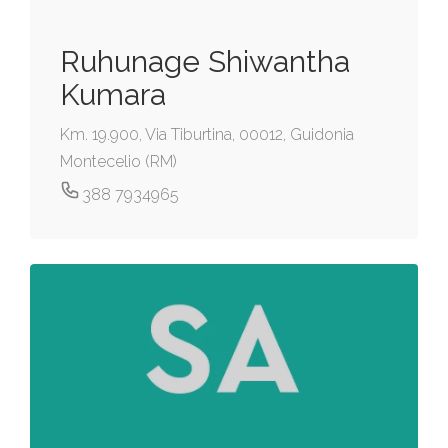
Ruhunage Shiwantha
Kumara
Km. 19.900, Via Tiburtina, 00012, Guidonia
Montecelio (RM)
388 7934965