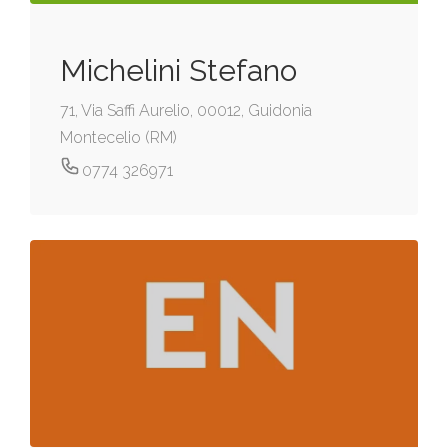
Michelini Stefano
71, Via Saffi Aurelio, 00012, Guidonia
Montecelio (RM)
0774 326971