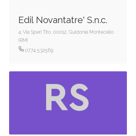
Edil Novantatre' S.n.c.
4, Via Speri Tito, 00012, Guidonia Montecelio
(RM)
0774 532569