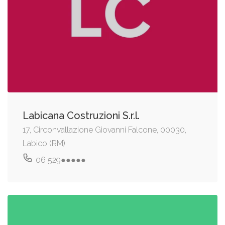
Labicana Costruzioni S.r.l.
17, Circonvallazione Giovanni Falcone, 00030,
Labico (RM)
06 529●●●●●