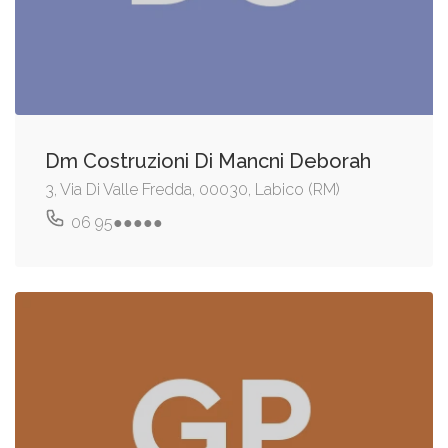
Dm Costruzioni Di Mancni Deborah
3, Via Di Valle Fredda, 00030, Labico (RM)
06 95●●●●●