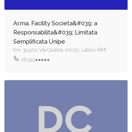
Ar.ma. Facility Societa&#039; a
Responsabilita&#039; Limitata
Semplificata Unipe
Km. 35.900, Via Casilina, 00030, Labico (RM)
06 951●●●●●