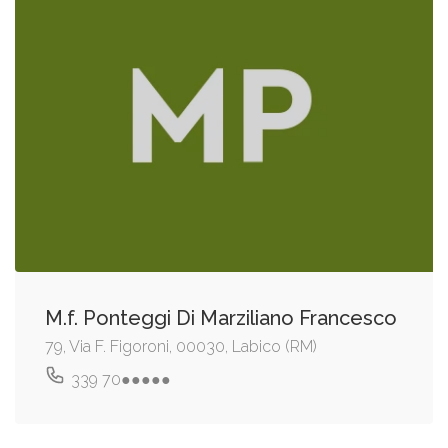
M.f. Ponteggi Di Marziliano Francesco
79, Via F. Figoroni, 00030, Labico (RM)
339 70●●●●●