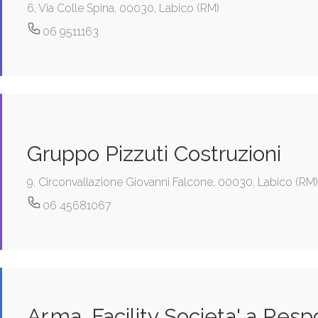
6, Via Colle Spina, 00030, Labico (RM)
06 9511163
Gruppo Pizzuti Costruzioni
9, Circonvallazione Giovanni Falcone, 00030, Labico (RM
06 45681067
Ar.ma. Facility Societa' a Resp