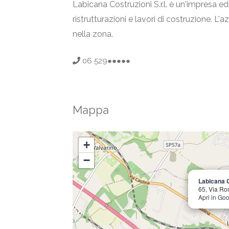
Labicana Costruzioni S.r.l. è un'impresa ed
ristrutturazioni e lavori di costruzione. L'
nella zona.
06 529●●●●●
Mappa
+
−
Labicana Co
65, Via Ro
Apri in Go