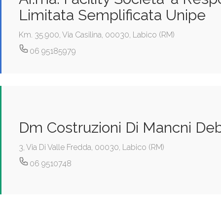
Limitata Semplificata Unipe
Km. 35.900, Via Casilina, 00030, Labico (RM)
06 95185979
Dm Costruzioni Di Mancni De
3, Via Di Valle Fredda, 00030, Labico (RM)
06 9510748