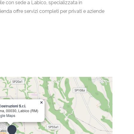
ile con sede a Labico, specializzata in
azienda offre servizi completi per privati e aziende
×
struzioni S.r.l.
ma, 00030, Labico (RM)
ogle Maps