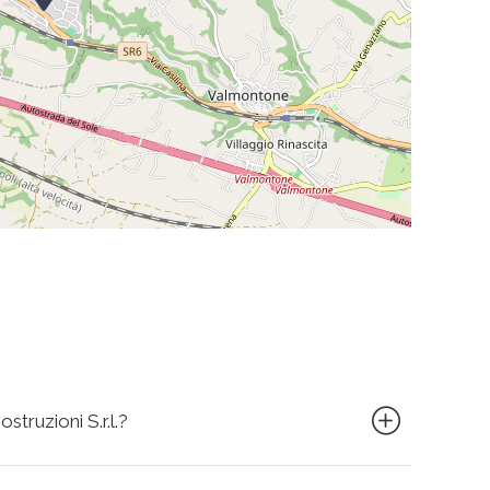
struzioni S.r.l.?