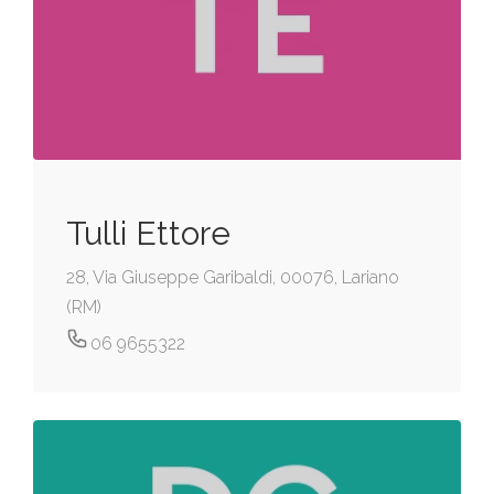
Tulli Ettore
28, Via Giuseppe Garibaldi, 00076, Lariano
(RM)
06 9655322