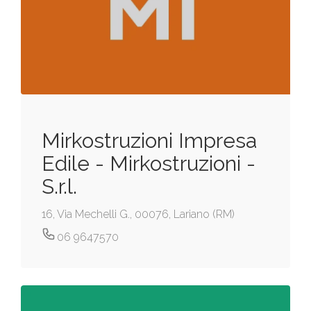
Mirkostruzioni Impresa
Edile - Mirkostruzioni -
S.r.l.
16, Via Mechelli G., 00076, Lariano (RM)
06 9647570