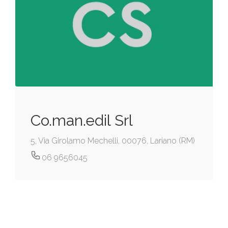
Co.man.edil Srl
5, Via Girolamo Mechelli, 00076, Lariano (RM)
06 9656045