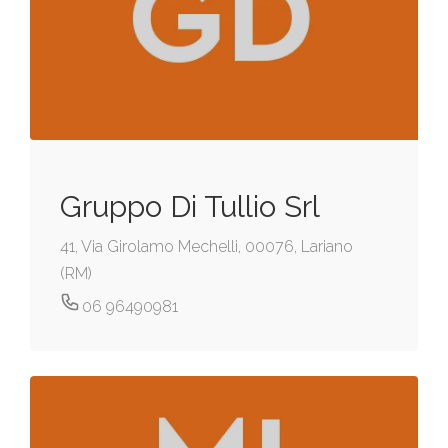
Gruppo Di Tullio Srl
41, Via Girolamo Mechelli, 00076, Lariano
(RM)
06 96490981