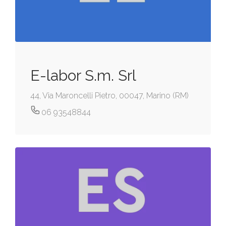
E-labor S.m. Srl
44, Via Maroncelli Pietro, 00047, Marino (RM)
06 93548844