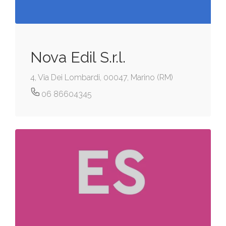
Nova Edil S.r.l.
4, Via Dei Lombardi, 00047, Marino (RM)
06 86604345