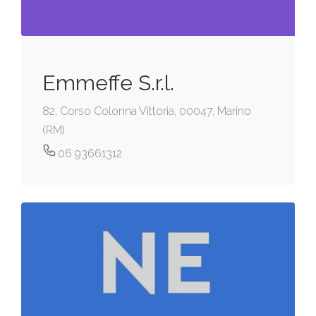
Emmeffe S.r.l.
82, Corso Colonna Vittoria, 00047, Marino
(RM)
06 93661312