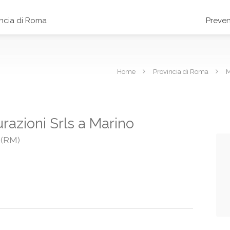
incia di Roma
Preven
Home
Provincia di Roma
M
razioni Srls a Marino
o (RM)