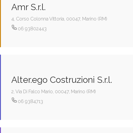
Amr S.r.l.
4, Corso Colonna Vittoria, 00047, Marino (RM)
06 93802443
Alter.ego Costruzioni S.r.l.
2, Via Di Falco Mario, 00047, Marino (RM)
06 9384713