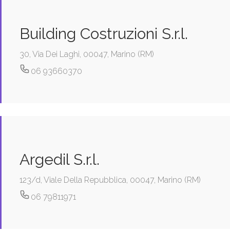
Building Costruzioni S.r.l.
30, Via Dei Laghi, 00047, Marino (RM)
06 93660370
Argedil S.r.l.
123/d, Viale Della Repubblica, 00047, Marino (RM)
06 79811971