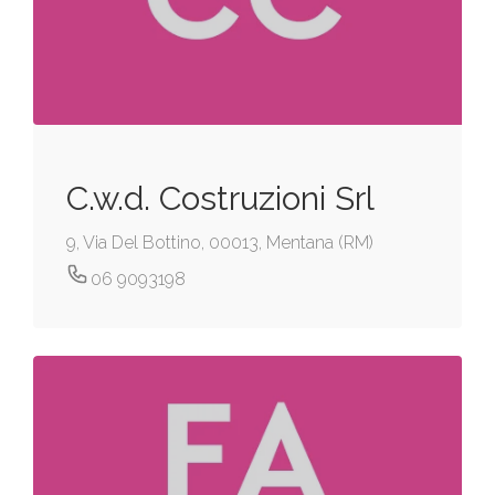
C.w.d. Costruzioni Srl
9, Via Del Bottino, 00013, Mentana (RM)
06 9093198