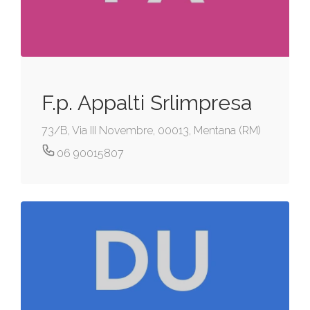
F.p. Appalti Srlimpresa
73/B, Via III Novembre, 00013, Mentana (RM)
06 90015807