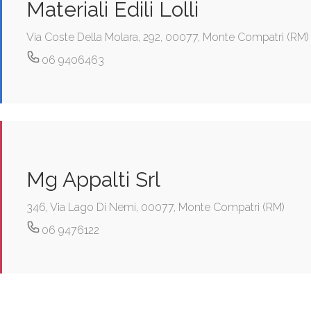
Materiali Edili Lolli
Via Coste Della Molara, 292, 00077, Monte Compatri (RM)
06 9406463
Mg Appalti Srl
346, Via Lago Di Nemi, 00077, Monte Compatri (RM)
06 9476122