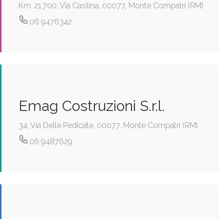
Km. 21.700, Via Casilina, 00077, Monte Compatri (RM)
06 9476342
Emag Costruzioni S.r.l.
34, Via Delle Pedicate, 00077, Monte Compatri (RM)
06 9487629