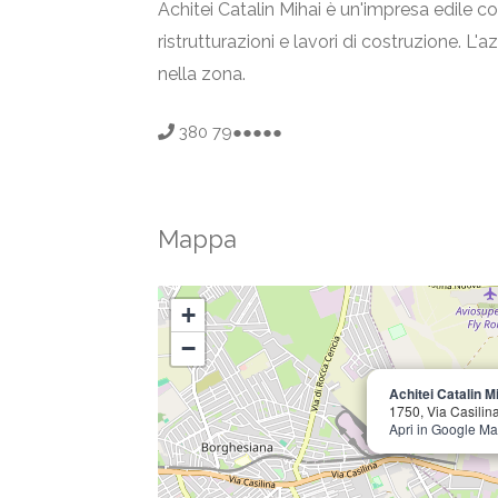
Achitei Catalin Mihai è un'impresa edile 
ristrutturazioni e lavori di costruzione. L'
nella zona.
380 79●●●●●
Mappa
+
−
Achitei Catalin M
1750, Via Casilin
Apri in Google M